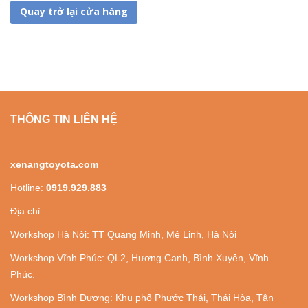
Quay trở lại cửa hàng
THÔNG TIN LIÊN HỆ
xenangtoyota.com
Hotline:
0919.929.883
Địa chỉ:
Workshop Hà Nội: TT Quang Minh, Mê Linh, Hà Nội
Workshop Vĩnh Phúc: QL2, Hương Canh, Bình Xuyên, Vĩnh
Phúc.
Workshop Bình Dương: Khu phố Phước Thái, Thái Hòa, Tân