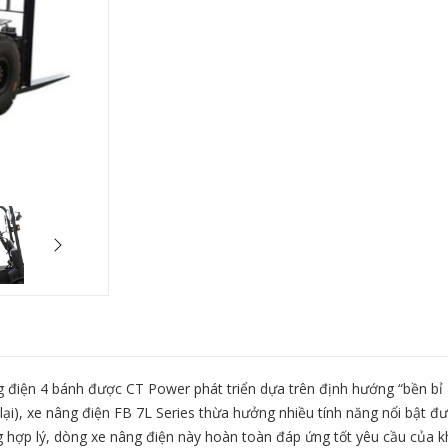
 Power FB 7L
Xe nâng điện 4 bánh Toyota
Xe nâng dầu
es
8FBN Series
đến 10 tấn F
n hệ
Giá liên hệ
Giá l
 điện 4 bánh được CT Power phát triển dựa trên định hướng “bền bỉ 
 lại), xe nâng điện FB 7L Series thừa hưởng nhiều tính năng nổi bật đ
ụng hợp lý, dòng xe nâng điện này hoàn toàn đáp ứng tốt yêu cầu của k