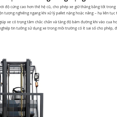
với độ cứng cao hơn thế hệ cũ, cho phép xe giữ thăng bằng tốt trong 
n tượng nghiêng ngang khi xử lý pallet nặng hoặc nâng – hạ liên tục t
p, giúp xe có trọng tâm chắc chắn và tăng độ bám đường khi vào cua h
hiệp tin tưởng sử dụng xe trong môi trường có ít sai số cho phép, đặc 