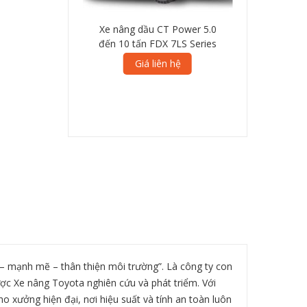
 CT Power 5.0
Xe nâng dầu CT Power 4.0
Xe nâng dầ
DX 7LS Series
đến 5.0 tấn FDX 7LS Series
đến 3.5 tấ
iên hệ
Giá liên hệ
Giá
– mạnh mẽ – thân thiện môi trường”. Là công ty con
ược Xe nâng Toyota nghiên cứu và phát triểm. Với
ho xưởng hiện đại, nơi hiệu suất và tính an toàn luôn