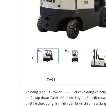
Xe nâng điện CT
Seri
Giá liê
TAGS
MÔ TẢ
Xe nâng điện CT Power FB 7L Series là dòng xe nâng
thuộc tập đoàn Tailift (Đã được Toyota Forklift mua
thiết kế thực dụng, linh kiện bền bỉ và chi phí sử d