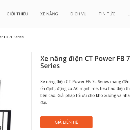
GIỚI THIỆU
XE NÂNG
DỊCH VỤ
TIN TỨC
L
r FB 7L Series
Xe nâng điện CT Power FB 
Series
Xe nâng điện CT Power FB 7L Series mang đến
ổn định, động cơ AC mạnh mẽ, tiêu hao điện t
bền cao. Giải pháp tối ưu cho kho xưởng và nh
đại.
GIÁ LIÊN HỆ