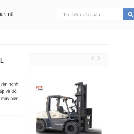
IÊN HỆ
7L
 vận hành
hấp và độ
à máy hiện