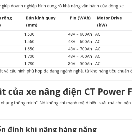
y giúp doanh nghiệp hình dung rõ khả năng vận hành của dòng xe.
u rộng
Bán kính quay
Pin (V/Ah)
Motor Drive
)
(mm)
(kW)
1.530
48V – 600Ah
AC
1.560
48V – 600Ah
AC
1.650
48V – 700Ah
AC
1.700
48V – 700Ah
AC
1.780
80V – 500Ah
AC
ất và cấu hình phù hợp đa dạng ngành nghề, từ kho hàng tiêu chuẩn 
ật của xe nâng điện CT Power F
nhưng thông minh”. Nó không chỉ mạnh mẽ ở hiệu suất mà còn bền b
ổn định khi nâng hàng nặng