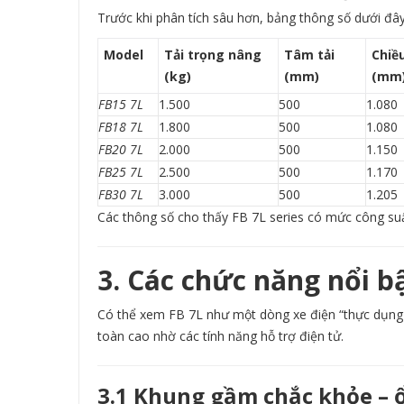
Trước khi phân tích sâu hơn, bảng thông số dưới đâ
Model
Tải trọng nâng
Tâm tải
Chiề
(kg)
(mm)
(mm
FB15 7L
1.500
500
1.080
FB18 7L
1.800
500
1.080
FB20 7L
2.000
500
1.150
FB25 7L
2.500
500
1.170
FB30 7L
3.000
500
1.205
Các thông số cho thấy FB 7L series có mức công su
3. Các chức năng nổi b
Có thể xem FB 7L như một dòng xe điện “thực dụng 
toàn cao nhờ các tính năng hỗ trợ điện tử.
3.1 Khung gầm chắc khỏe – 