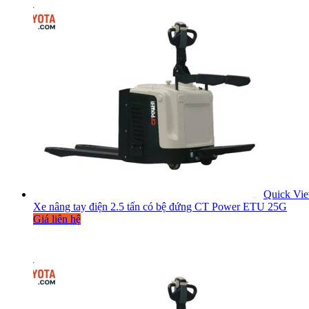
Quick Vi
Xe nâng tay điện 2.5 tấn có bệ đứng CT Power ETU 25G
Giá liên hệ