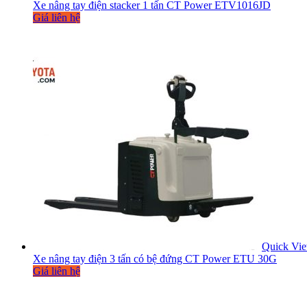
Xe nâng tay điện stacker 1 tấn CT Power ETV1016JD
Giá liên hệ
Quick Vi
Xe nâng tay điện 3 tấn có bệ đứng CT Power ETU 30G
Giá liên hệ