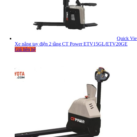
Quick Vi
Xe nâng tay điện 2 tầng CT Power ETV15GL/ETV20GE
Giá liên hệ