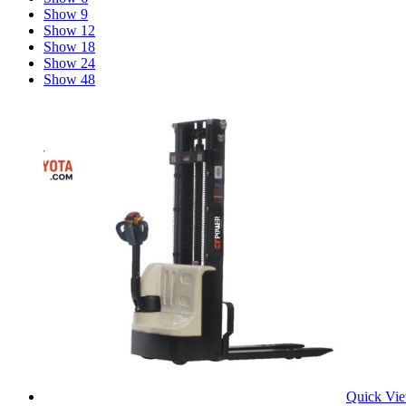
Show 9
Show 12
Show 18
Show 24
Show 48
Quick Vi