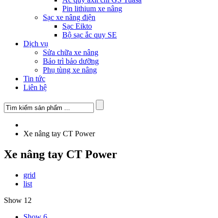
Pin lithium xe nâng
Sạc xe nâng điện
Sạc Eikto
Bộ sạc ắc quy SE
Dịch vụ
Sửa chữa xe nâng
Bảo trì bảo dưỡng
Phụ tùng xe nâng
Tin tức
Liên hệ
Xe nâng tay CT Power
Xe nâng tay CT Power
grid
list
Show 12
Show 6