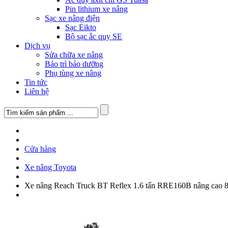
Pin lithium xe nâng
Sạc xe nâng điện
Sạc Eikto
Bộ sạc ắc quy SE
Dịch vụ
Sửa chữa xe nâng
Bảo trì bảo dưỡng
Phụ tùng xe nâng
Tin tức
Liên hệ
Cửa hàng
Xe nâng Toyota
Xe nâng Reach Truck BT Reflex 1.6 tấn RRE160B nâng cao 